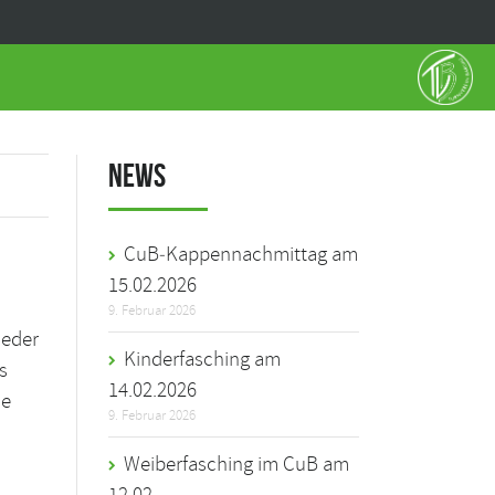
News
CuB‑Kappennachmittag am
15.02.2026
9. Februar 2026
ieder
Kinderfasching am
s
14.02.2026
ne
9. Februar 2026
Weiberfasching im CuB am
12.02.