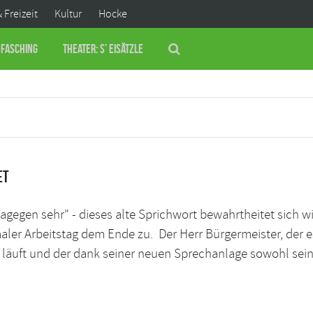
& Freizeit
Kultur
Hocke
Fasching
Theater: S’ Eisätzle
et
dagegen sehr" - dieses alte Sprichwort bewahrtheitet sich w
maler Arbeitstag dem Ende zu. Der Herr Bürgermeister, der e
n läuft und der dank seiner neuen Sprechanlage sowohl sei