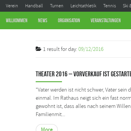
Verein
Handball
Turnen
Leichtathletik
Tennis
Ski 
Willkommen
News
Organisation
Veranstaltungen
1 result for
day:
09/12/2016
Theater 2016 – Vorverkauf ist gestart
"Vater werden ist nicht schwer, Vater sein 
einmal. Im Rathaus neigt sich ein fast nor
gewohnt ist, dass alles nach seinem Wille
Familienmit...
More