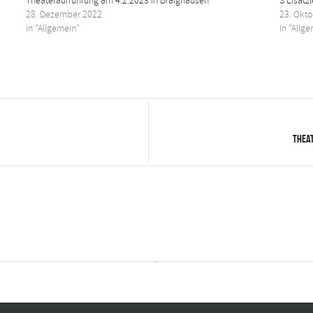
Theateraufführung am 4.2.2023 in Braighausen
S’Eisätz
28. Dezember 2022
23. Okt
In "Allgemein"
In "Allg
Theat