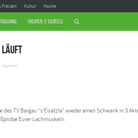
& Freizeit
Kultur
Hocke
Fasching
Theater: S’ Eisätzle
 läuft
Allgemein
 des TV Bargau “s’Eisätzle” wieder einen Schwank in 3 Akte
eißprobe Eurer Lachmuskeln.