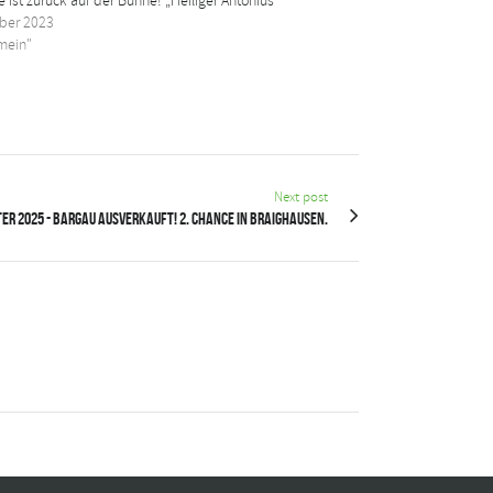
le ist zurück auf der Bühne! „Heiliger Antonius“
ober 2023
emein"
Next post
er 2025 - Bargau ausverkauft! 2. Chance in Braighausen.