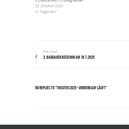
s’Eisätzle auch in Braighausen
28. Oktober 2024
In "Allgemein"
Prev post
3. Bargauer Beer Run am 18.7.2025
No Replies to "Theater 2025 - Vorverkauf läuft"