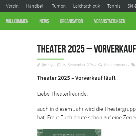
Verein
Handball
Turnen
Leichtathletik
Tennis
Ski 
Willkommen
News
Organisation
Veranstaltungen
Theater 2025 – Vorverkauf
jimmy
15. September 2025
No comments
Theater 2025 – Vorverkauf läuft
Liebe Theaterfreunde,
auch in diesem Jahr wird die Theatergruppe
hat. Freut Euch heute schon auf eine Zerr