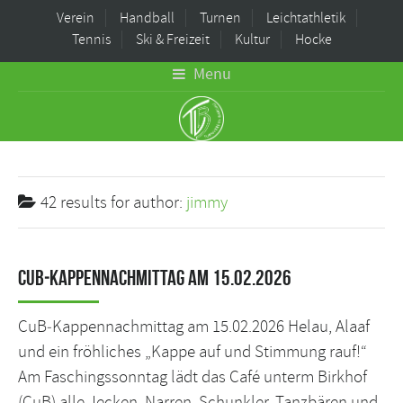
Verein
Handball
Turnen
Leichtathletik
Tennis
Ski & Freizeit
Kultur
Hocke
Menu
42 results for
author:
jimmy
CuB‑Kappennachmittag am 15.02.2026
CuB‑Kappennachmittag am 15.02.2026 Helau, Alaaf
und ein fröhliches „Kappe auf und Stimmung rauf!“
Am Faschingssonntag lädt das Café unterm Birkhof
(CuB) alle Jecken, Narren, Schunkler, Tanzbären und